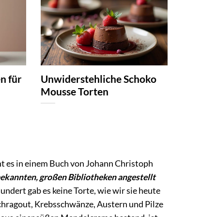
n für
Unwiderstehliche Schoko
Mousse Torten
teht es in einem Buch von Johann Christoph
 bekannten, großen Bibliotheken angestellt
undert gab es keine Torte, wie wir sie heute
schragout, Krebsschwänze, Austern und Pilze