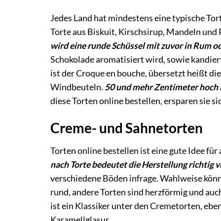
Jedes Land hat mindestens eine typische Tort
Torte aus Biskuit, Kirschsirup, Mandeln und 
wird eine runde Schüssel mit zuvor in Rum o
Schokolade aromatisiert wird, sowie kandier
ist der Croque en bouche, übersetzt heißt di
Windbeuteln.
50 und mehr Zentimeter hoch is
diese Torten online bestellen, ersparen sie s
Creme- und Sahnetorten
Torten online bestellen ist eine gute Idee fü
nach Torte bedeutet die Herstellung richtig v
verschiedene Böden infrage. Wahlweise könn
rund, andere Torten sind herzförmig und auc
ist ein Klassiker unter den Cremetorten, eb
Karamellglasur.