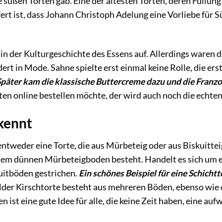
ne süßen Torten gab. Eine der ältesten Torten, deren Füllu
fert ist, dass Johann Christoph Adelung eine Vorliebe für S
in der Kulturgeschichte des Essens auf. Allerdings waren 
dert in Mode. Sahne spielte erst einmal keine Rolle, die 
Später kam die klassische Buttercreme dazu und die Franz
ten online bestellen möchte, der wird auch noch die echten
 kennt
entweder eine Torte, die aus Mürbeteig oder aus Biskuitte
einem dünnen Mürbeteigboden besteht. Handelt es sich um 
kuitböden gestrichen.
Ein schönes Beispiel für eine Schicht
er Kirschtorte besteht aus mehreren Böden, ebenso wie d
len ist eine gute Idee für alle, die keine Zeit haben, eine a