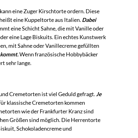
 kann eine Zuger Kirschtorte ordern. Diese
heißt eine Kuppeltorte aus Italien.
Dabei
mmt eine Schicht Sahne, die mit Vanille oder
der eine Lage Biskuits. Ein echtes Kunstwerk
nen, mit Sahne oder Vanillecreme gefüllten
h kommt.
Wenn französische Hobbybäcker
rt sehr lange.
- und Cremetorten ist viel Geduld gefragt.
Je
l. Für klassische Cremetorten kommen
etorten wie der Frankfurter Kranz sind
chen Größen sind möglich. Die Herrentorte
 Biskuit, Schokoladencreme und