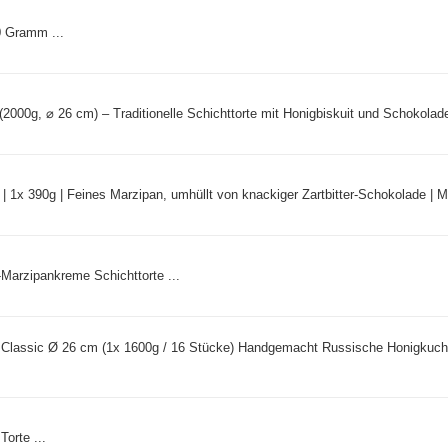
0 Gramm ...
(2000g, ⌀ 26 cm) – Traditionelle Schichttorte mit Honigbiskuit und Schokolade
 | 1x 390g | Feines Marzipan, umhüllt von knackiger Zartbitter-Schokolade | M
Marzipankreme Schichttorte ...
al Classic Ø 26 cm (1x 1600g / 16 Stücke) Handgemacht Russische Honigkuc
orte ...