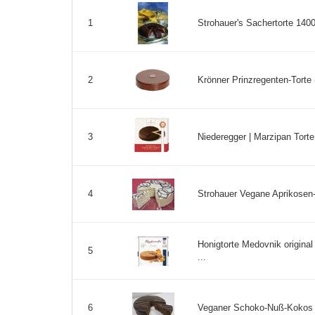
Strohauer's Sachertorte 140
1
Krönner Prinzregenten-Torte 
2
Niederegger | Marzipan Torte
3
Strohauer Vegane Aprikosen-
4
Honigtorte Medovnik origin
5
...
Veganer Schoko-Nuß-Kokos T
6