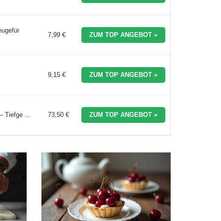
eugefür
7,99 €
ZUM TOP ANGEBOT »
9,15 €
ZUM TOP ANGEBOT »
 Tiefge ...
73,50 €
ZUM TOP ANGEBOT »