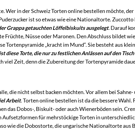
e. Wer in der Schweiz Torten online bestellen möchte, der
Puderzucker ist so etwas wie eine Nationaltorte. Zuccotto 
der Grappa getauchten Löffelbiskuits ausgelegt
. Darauf ko
te Früchte, Nüsse oder Maronen. Den Abschluss bildet wie
ese Tortenpyramide „kracht im Mund“. Sie besteht aus klei
t diese Torte, die nur zu festlichen Anlässen auf den Tisc
ich viel Zeit, denn die Zubereitung der Tortenpyramide daue
r alle, die nicht selbst backen möchten. Vor allem bei Sahne
iel Arbeit
. Torten online bestellen ist da die bessere Wah
en das Dobos-, Biskuit- oder auch Wienerböden sein. Crem
h Aufsetzformen für mehrstöckige Torten in unterschiedli
enso wie die Dobostorte, die ungarische Nationaltorte aus