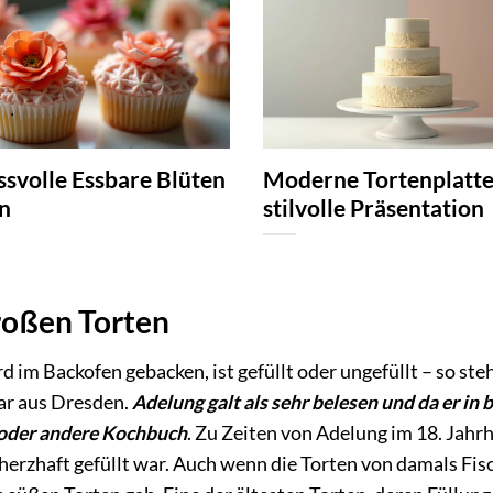
svolle Essbare Blüten
Moderne Tortenplatte
n
stilvolle Präsentation
großen Torten
wird im Backofen gebacken, ist gefüllt oder ungefüllt – so s
ar aus Dresden.
Adelung galt als sehr belesen und da er in
e oder andere Kochbuch
. Zu Zeiten von Adelung im 18. Jahrh
 herzhaft gefüllt war. Auch wenn die Torten von damals Fi