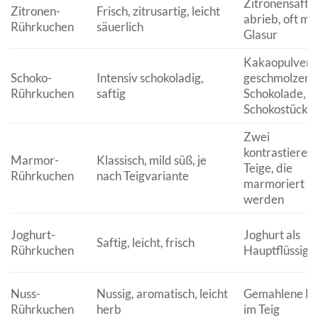
Zitronensaft u
Zitronen-
Frisch, zitrusartig, leicht
abrieb, oft mit
Rührkuchen
säuerlich
Glasur
Kakaopulver,
Schoko-
Intensiv schokoladig,
geschmolzene
Rührkuchen
saftig
Schokolade,
Schokostückc
Zwei
kontrastieren
Marmor-
Klassisch, mild süß, je
Teige, die
Rührkuchen
nach Teigvariante
marmoriert
werden
Joghurt-
Joghurt als
Saftig, leicht, frisch
Rührkuchen
Hauptflüssigke
Nuss-
Nussig, aromatisch, leicht
Gemahlene N
Rührkuchen
herb
im Teig