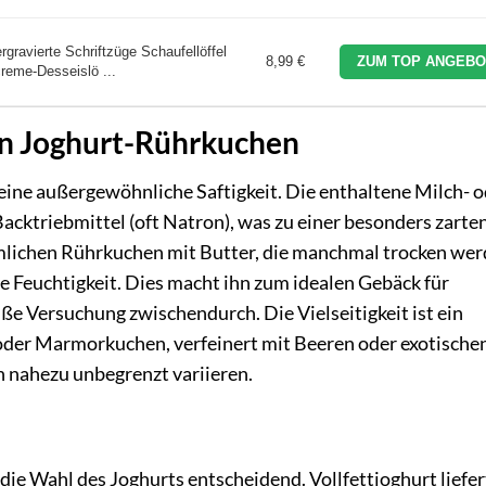
rgravierte Schriftzüge Schaufellöffel
8,99 €
ZUM TOP ANGEBO
reme-Desseislö ...
on Joghurt-Rührkuchen
eine außergewöhnliche Saftigkeit. Die enthaltene Milch- 
acktriebmittel (oft Natron), was zu einer besonders zarte
mmlichen Rührkuchen mit Butter, die manchmal trocken we
e Feuchtigkeit. Dies macht ihn zum idealen Gebäck für
üße Versuchung zwischendurch. Die Vielseitigkeit ist ein
 oder Marmorkuchen, verfeinert mit Beeren oder exotische
h nahezu unbegrenzt variieren.
ie Wahl des Joghurts entscheidend. Vollfettjoghurt liefer