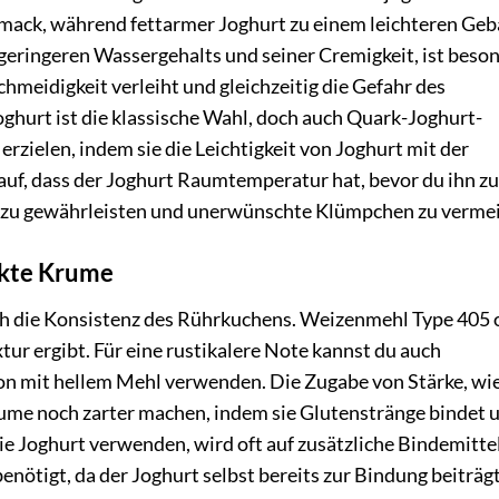
hmack, während fettarmer Joghurt zu einem leichteren Geb
 geringeren Wassergehalts und seiner Cremigkeit, ist beso
chmeidigkeit verleiht und gleichzeitig die Gefahr des
ghurt ist die klassische Wahl, doch auch Quark-Joghurt-
zielen, indem sie die Leichtigkeit von Joghurt mit der
auf, dass der Joghurt Raumtemperatur hat, bevor du ihn z
n zu gewährleisten und unerwünschte Klümpchen zu verme
ekte Krume
h die Konsistenz des Rührkuchens. Weizenmehl Type 405 
xtur ergibt. Für eine rustikalere Note kannst du auch
n mit hellem Mehl verwenden. Die Zugabe von Stärke, wi
rume noch zarter machen, indem sie Glutenstränge bindet 
ie Joghurt verwenden, wird oft auf zusätzliche Bindemitte
enötigt, da der Joghurt selbst bereits zur Bindung beiträgt