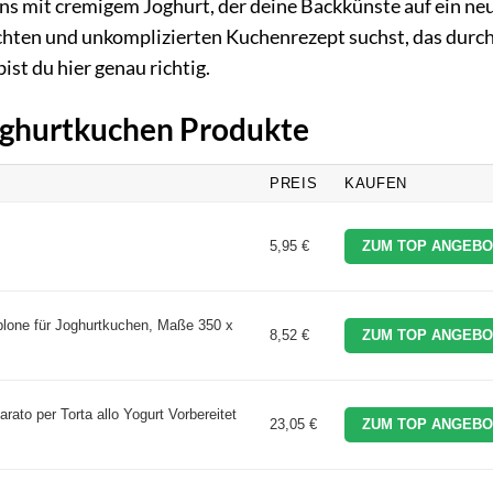
ns mit cremigem Joghurt, der deine Backkünste auf ein ne
ichten und unkomplizierten Kuchenrezept suchst, das durch
ist du hier genau richtig.
Joghurtkuchen Produkte
PREIS
KAUFEN
5,95 €
ZUM TOP ANGEBO
ablone für Joghurtkuchen, Maße 350 x
8,52 €
ZUM TOP ANGEBO
arato per Torta allo Yogurt Vorbereitet
23,05 €
ZUM TOP ANGEBO