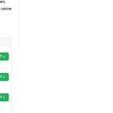
ues
 seine
T »
T »
T »