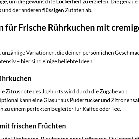
ge, um die gewünschte Lockerheit zu erzielen. Die genaue
 und der anderen flüssigen Zutaten ab.
en für Frische Rührkuchen mit cremi
t unzählige Variationen, die deinen persönlichen Geschma
ntensiv – hier sind einige beliebte Ideen.
Rührkuchen
 Die Zitrusnote des Joghurts wird durch die Zugabe von
Optional kann eine Glasur aus Puderzucker und Zitronensaf
n zu einem perfekten Begleiter für Kaffee oder Tee.
mit frischen Früchten
n wie Himbeeren, Blaubeeren oder Erdbeeren. Du kannst d