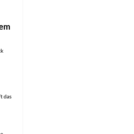
gem
ck
t das
ie