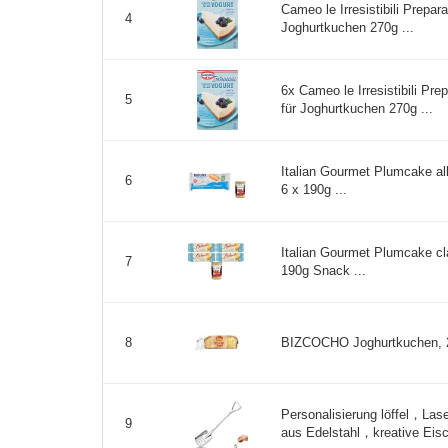
Cameo le Irresistibili Prepara
4
Joghurtkuchen 270g ...
6x Cameo le Irresistibili Prep
5
für Joghurtkuchen 270g ...
Italian Gourmet Plumcake al
6
6 x 190g ...
Italian Gourmet Plumcake cl
7
190g Snack ...
BIZCOCHO Joghurtkuchen, 2
8
Personalisierung löffel，Lase
9
aus Edelstahl，kreative Eisc