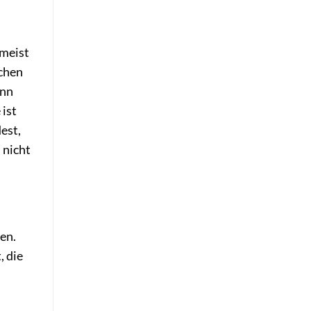
 meist
uchen
ann
 ist
est,
 nicht
en.
, die