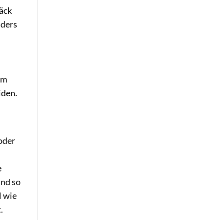
äck
nders
um
iden.
oder
e
und so
l wie
.