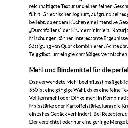
reichhaltigste Textur und einen feinen Gesc
führt. Griechischer Joghurt, aufgrund seines
beliebt, da er dem Kuchen eine intensive Ges
„Durchfallens“ der Krume minimiert. Naturjo
Mischungen können interessante Ergebnisse er
Sättigung von Quark kombinieren. Achte dar
Teig gibst, um ein gleichmäßiges Vermische
Mehl und Bindemittel für die perf
Das verwendete Mehl beeinflusst maßgeblic
550 ist eine gängige Wahl, da es eine feine Te
Vollkornmehl oder Dinkelmehl in Kombinatio
Maisstärke oder Kartoffelstärke, kann die K
ein zähes Gebäck verhindert. Bei Rezepten, d
Eier verzichtet oder nur eine geringe Menge b