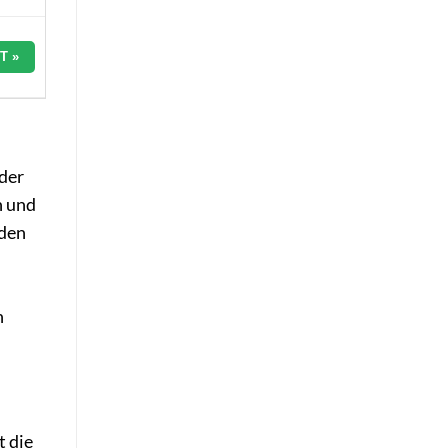
T »
oder
n und
rden
n
t die