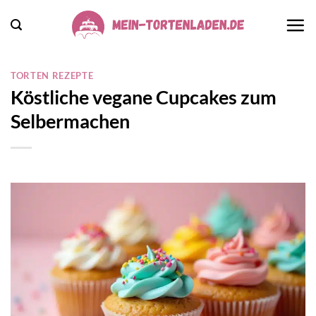
Zum
Inhalt
springen
TORTEN REZEPTE
Köstliche vegane Cupcakes zum
Selbermachen