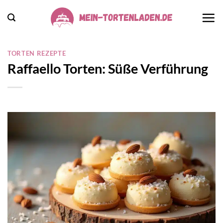
Zum
Inhalt
springen
TORTEN REZEPTE
Raffaello Torten: Süße Verführung