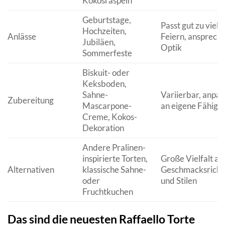
Kokosraspeln
Geburtstage,
Passt gut zu viele
Hochzeiten,
Anlässe
Feiern, ansprech
Jubiläen,
Optik
Sommerfeste
Biskuit- oder
Keksboden,
Sahne-
Variierbar, anpa
Zubereitung
Mascarpone-
an eigene Fähigk
Creme, Kokos-
Dekoration
Andere Pralinen-
inspirierte Torten,
Große Vielfalt an
Alternativen
klassische Sahne-
Geschmacksricht
oder
und Stilen
Fruchtkuchen
Das sind die neuesten Raffaello Torte