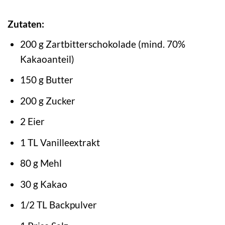
Zutaten:
200 g Zartbitterschokolade (mind. 70%
Kakaoanteil)
150 g Butter
200 g Zucker
2 Eier
1 TL Vanilleextrakt
80 g Mehl
30 g Kakao
1/2 TL Backpulver