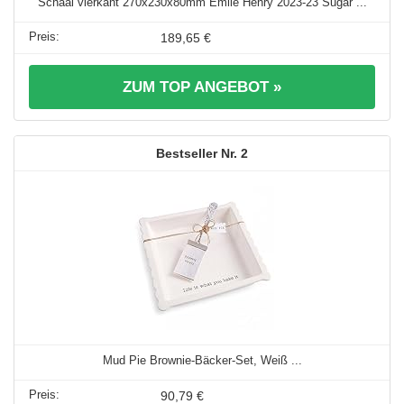
Schaal vierkant 270x230x80mm Emile Henry 2023-23 Sugar ...
189,65 €
ZUM TOP ANGEBOT »
2
Mud Pie Brownie-Bäcker-Set, Weiß ...
90,79 €