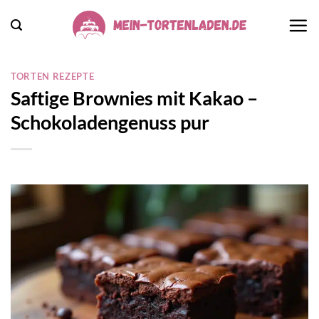
Zum
Inhalt
springen
TORTEN REZEPTE
Saftige Brownies mit Kakao –
Schokoladengenuss pur